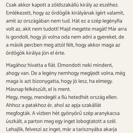
Csak akkor kapott a zöldszakállú király az eszéhez.
Emlékezett, hogy az ördögök királyának ígért valamit,
amit az országában nem tud. Hát ez a szép legényfia
volt az, akit nem tudott! Majd megette magát! Már arra
is gondolt, hogy jó volna oda nem adni a gyereket, de
a másik percben meg attól félt, hogy akkor maga az
ördögök királya jön el érte.
Magához hívatta a fiát. Elmondott neki mindent,
ahogy van. De a legény nemhogy megijedt volna, még
maga is azt bizonygatta, hogy jó lesz, ha elmegy.
Másnap felkészült, el is ment.
Megy, megy, mendegél a fiú hetedhét ország ellen.
Ahhoz a patakhoz ér, ahol az apja szakállát
megfogták. A vízben hét gyönyörű szép aranykacsa
úszkált, a parton meg egy inget lobogtatott a szél.
Lehajlik, felveszi az inget, már a tarisznyába akarja