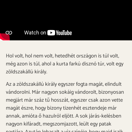
Hol volt, hol nem volt, hetedhét országon is túl volt,
még azon is túl, ahol a kurta farkú disznó túr, volt egy
zöldszakállú király.
Az a zöldszakállú király egyszer fogta magát, elindult
vándorolni. Már nagyon sokáig vándorolt, bizonyosan
megjárt már száz tű hosszát, egyszer csak azon vette
magát észre, hogy bizony tizenhét esztendeje már
annak, amióta ő hazulról eljött. A sok járás-kelésben
nagyon kifáradt, megszomjazott, leült egy patak
partjára. Azután lehasalt a víz színéig, hogy majd iszik