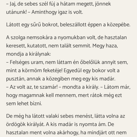
– Jaj, de sebes szél fúj a hátam megett, jönnek
utánunk! – Aminthogy igaz is volt.
Látott egy sűrű bokrot, beleszállott éppen a közepébe.
A szolga nemsokára a nyomukban volt, de hasztalan
keresett, kutatott, nem talált semmit. Megy haza,
mondja a királynak:
– Felséges uram, nem láttam én őbelőlük annyit sem,
mint a körmöm feketéje! Egyedül egy bokor volt a
pusztán, annak a közegiben meg egy kis madár.
– Az volt az, te szamár! – mondta a király. – Látom már,
hogy magamnak kell mennem, mert rátok még ezt
sem lehet bízni.
De még ha látott valaki sebes menést, látta volna az
ördögök királyát. A kis madár is nyomta ám. De
hasztalan ment volna akárhogy, ha mindjárt ott nem