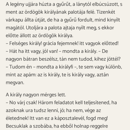
A legény ujjára húzta a gyűrűt, a lánytól elbúcsúzott, s
ment az ördögök királyának palotája felé. Tizenkét
várkapu állta útját, de ha a gyűrű fordult, mind kinyílt
magától. Utoljára a palota ajtaja nyílt meg, s ekkor
előtte állott az ördögök királya.
– Felséges király! grácia fejemnek! itt vagyok előtted!
– Hát ha itt vagy, jól van! – mondta a király. – De
nagyon bátran beszélsz, tán nem tudod, kihez jöttél?
– Tudom én – mondta a királyfi –, te sem vagy különb,
mint az apám: az is király, te is király vagy, aztán
megvan.
A király nagyon mérges lett.
– No várj csak! Három feladatot kell teljesítened, ha
azoknak ura tudsz lenni, jó; ha nem, vége az
életednek! Itt van ez a káposztalevél, fogd meg!
Becsuklak a szobába, ha ebből holnap reggelre