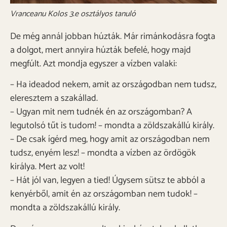
Vranceanu Kolos 3.e osztályos tanuló
De még annál jobban húzták. Már rimánkodásra fogta
a dolgot, mert annyira húzták befelé, hogy majd
megfúlt. Azt mondja egyszer a vízben valaki:
– Ha ideadod nekem, amit az országodban nem tudsz,
eleresztem a szakállad.
– Ugyan mit nem tudnék én az országomban? A
legutolsó tűt is tudom! – mondta a zöldszakállú király.
– De csak ígérd meg, hogy amit az országodban nem
tudsz, enyém lesz! – mondta a vízben az ördögök
királya. Mert az volt!
– Hát jól van, legyen a tied! Úgysem sütsz te abból a
kenyérből, amit én az országomban nem tudok! –
mondta a zöldszakállú király.