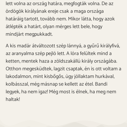
lett volna az ország határa, megfogták volna. De az
ördögök királyának ereje csak a maga országa
határáig tartott, tovább nem. Mikor látta, hogy azok
átlépték a határt, olyan mérges lett bele, hogy
mindjárt megpukkadt.
A kis madár átváltozott szép lánnyá, a gyűrű királyfivá,
az aranyalma szép pejló lett. A lóra felültek mind a
ketten, mentek haza a zöldszakállú király országába.
Otthon megesküdtek, lagzit csaptak, én is ott voltam a
lakodalmon, mint kisbőgős, úgy jóllaktam hurkával,
kolbásszal, még másnap se kellett az étel. Bandi
legyek, ha nem igaz! Még most is élnek, ha meg nem
haltak!