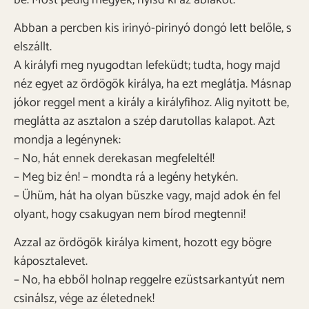
Abban a percben kis irinyó-pirinyó dongó lett belőle, s
elszállt.
A királyfi meg nyugodtan lefeküdt; tudta, hogy majd
néz egyet az ördögök királya, ha ezt meglátja. Másnap
jókor reggel ment a király a királyfihoz. Alig nyitott be,
meglátta az asztalon a szép darutollas kalapot. Azt
mondja a legénynek:
– No, hát ennek derekasan megfeleltél!
– Meg biz én! – mondta rá a legény hetykén.
– Ühüm, hát ha olyan büszke vagy, majd adok én fel
olyant, hogy csakugyan nem bírod megtenni!
Azzal az ördögök királya kiment, hozott egy bögre
káposztalevet.
– No, ha ebből holnap reggelre ezüstsarkantyút nem
csinálsz, vége az életednek!