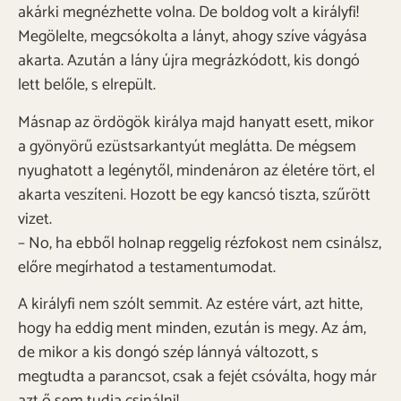
akárki megnézhette volna. De boldog volt a királyfi!
Megölelte, megcsókolta a lányt, ahogy szíve vágyása
akarta. Azután a lány újra megrázkódott, kis dongó
lett belőle, s elrepült.
Másnap az ördögök királya majd hanyatt esett, mikor
a gyönyörű ezüstsarkantyút meglátta. De mégsem
nyughatott a legénytől, mindenáron az életére tört, el
akarta veszíteni. Hozott be egy kancsó tiszta, szűrött
vizet.
– No, ha ebből holnap reggelig rézfokost nem csinálsz,
előre megírhatod a testamentumodat.
A királyfi nem szólt semmit. Az estére várt, azt hitte,
hogy ha eddig ment minden, ezután is megy. Az ám,
de mikor a kis dongó szép lánnyá változott, s
megtudta a parancsot, csak a fejét csóválta, hogy már