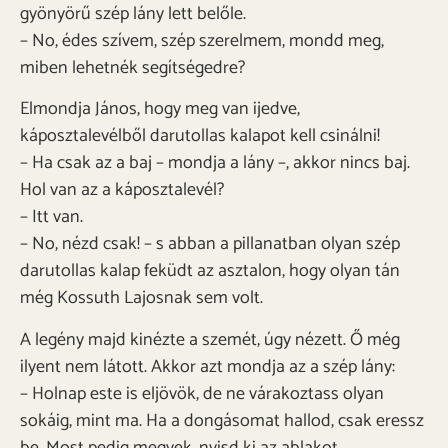
gyönyörű szép lány lett belőle.
– No, édes szívem, szép szerelmem, mondd meg,
miben lehetnék segítségedre?
Elmondja János, hogy meg van ijedve,
káposztalevélből darutollas kalapot kell csinálni!
– Ha csak az a baj – mondja a lány –, akkor nincs baj.
Hol van az a káposztalevél?
– Itt van.
– No, nézd csak! – s abban a pillanatban olyan szép
darutollas kalap feküdt az asztalon, hogy olyan tán
még Kossuth Lajosnak sem volt.
A legény majd kinézte a szemét, úgy nézett. Ő még
ilyent nem látott. Akkor azt mondja az a szép lány:
– Holnap este is eljövök, de ne várakoztass olyan
sokáig, mint ma. Ha a dongásomat hallod, csak eressz
be. Most pedig megyek, nyisd ki az ablakot.