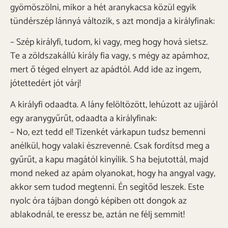
gyömöszölni, mikor a hét aranykacsa közül egyik
tündérszép lánnyá változik, s azt mondja a királyfinak:
– Szép királyfi, tudom, ki vagy, meg hogy hová sietsz.
Te a zöldszakállú király fia vagy, s mégy az apámhoz,
mert ő téged elnyert az apádtól. Add ide az ingem,
jótettedért jót várj!
A királyfi odaadta. A lány felöltözött, lehúzott az ujjáról
egy aranygyűrűt, odaadta a királyfinak:
– No, ezt tedd el! Tizenkét várkapun tudsz bemenni
anélkül, hogy valaki észrevenné. Csak fordítsd meg a
gyűrűt, a kapu magától kinyílik. S ha bejutottál, majd
mond neked az apám olyanokat, hogy ha angyal vagy,
akkor sem tudod megtenni. Én segítőd leszek. Este
nyolc óra tájban dongó képiben ott dongok az
ablakodnál, te eressz be, aztán ne félj semmit!