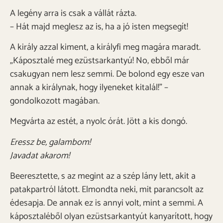
A legény arra is csak a vállát rázta.
– Hát majd meglesz az is, ha a jó isten megsegít!
A király azzal kiment, a királyfi meg magára maradt.
„Káposztalé meg ezüstsarkantyú! No, ebből már
csakugyan nem lesz semmi. De bolond egy esze van
annak a királynak, hogy ilyeneket kitalál!” –
gondolkozott magában.
Megvárta az estét, a nyolc órát. Jött a kis dongó.
Eressz be, galambom!
Javadat akarom!
Beeresztette, s az megint az a szép lány lett, akit a
patakpartról látott. Elmondta neki, mit parancsolt az
édesapja. De annak ez is annyi volt, mint a semmi. A
káposztaléből olyan ezüstsarkantyút kanyarított, hogy