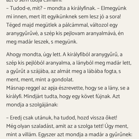
azt ő sem tudja csinálni!
– Tudod-e, mit? – mondta a királyfinak. – Elmegyünk
mi innen, mert itt egyikünknek sem lesz jó a sora!
Téged majd megütlek a pálcámmal, változol egy
aranygyűrűvé, a szép kis pejlovam aranyalmává, én
meg madár leszek, s megyünk.
Ahogy mondta, úgy lett. A királyfiból aranygyűrű, a
szép kis pejlóból aranyalma, a lányból meg madár lett,
a gyűrűt a szájába, az almát meg a lábába fogta, s
ment, ment, mint a gondolat.
Másnap reggel az apja észrevette, hogy se a lány, se a
királyfi. Mindjárt tudta, hogy egy követ fújnak. Azt
mondja a szolgájának:
– Eredj csak utánuk, ha tudod, hozd vissza őket!
Még olyan szaladást, amit az a szolga tett! Úgy ment,
mint a villám. Egyszer azt mondja a madár a gyűrűnek: