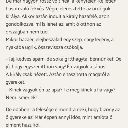
De már nagyon rossz volt neki a kénytelen-kelletlen
hason való fekvés. Végre eleresztette az ördögök
királya. Akkor aztán indult a király hazafelé, azon
gondolkozva, mi is lehet az, amit ő otthon az
országban nem tud.
Mikor hazaér, elejbeszalad egy szép, nagy legény, a
nyakába ugrik, összevissza csókolja.
– Jaj, kedves apám, de sokáig itthagytál bennünket! De
jó, hogy egyszer itthon vagy! Én vagyok a János!
A király csak nézett. Aztán eltaszította magától a
gyereket.
– Kinek vagyok én az apja? Te meg kinek a fia vagy?
Nem ismerlek!
De odabent a felesége elmondta neki, hogy bizony az
ő gyereke az! Már éppen annyi idős, mint amióta ő
elment hazulról.