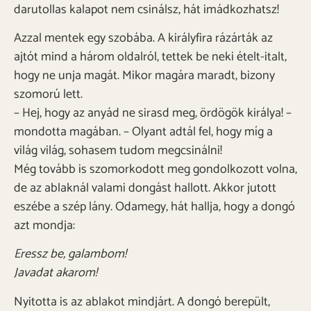
darutollas kalapot nem csinálsz, hát imádkozhatsz!
Azzal mentek egy szobába. A királyfira rázárták az
ajtót mind a három oldalról, tettek be neki ételt-italt,
hogy ne unja magát. Mikor magára maradt, bizony
szomorú lett.
– Hej, hogy az anyád ne sirasd meg, ördögök királya! –
mondotta magában. – Olyant adtál fel, hogy míg a
világ világ, sohasem tudom megcsinálni!
Még tovább is szomorkodott meg gondolkozott volna,
de az ablaknál valami dongást hallott. Akkor jutott
eszébe a szép lány. Odamegy, hát hallja, hogy a dongó
azt mondja:
Eressz be, galambom!
Javadat akarom!
Nyitotta is az ablakot mindjárt. A dongó berepült,